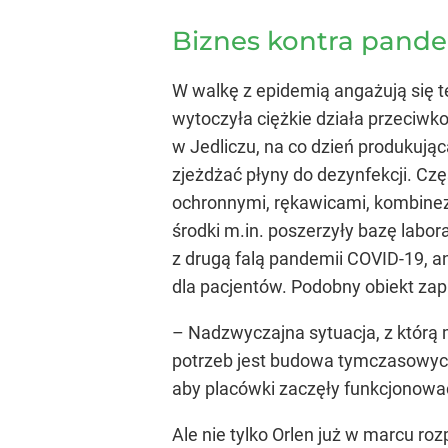
Biznes kontra pand
W walkę z epidemią angażują się te
wytoczyła ciężkie działa przeciwko
w Jedliczu, na co dzień produkując
zjeżdżać płyny do dezynfekcji. Czę
ochronnymi, rękawicami, kombinez
środki m.in. poszerzyły bazę labor
z drugą falą pandemii COVID-19, a
dla pacjentów. Podobny obiekt zap
– Nadzwyczajna sytuacja, z którą 
potrzeb jest budowa tymczasowych 
aby placówki zaczęły funkcjonować
Ale nie tylko Orlen już w marcu ro