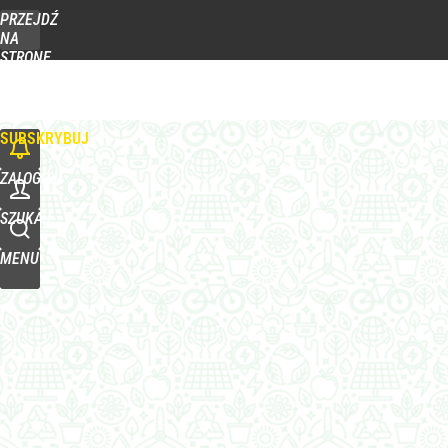
PRZEJDŹ
Udostępnij
0
Skomentuj
NA
STRONĘ
GŁÓWNĄ
WPROST.PL
SUBSKRYBUJ
ZALOGUJ
SZUKAJ
MENU