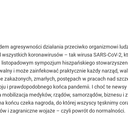
ędem agresywności działania przeciwko organizmowi ludzk
 wszystkich koronawirusów – tak wirusa SARS-CoV-2, któr
ł w listopadowym sympozjum hiszpańskiego stowarzyszen
walny i może zainfekować praktycznie każdy narząd, walk
zbie zakażonych, zmarłych, postępach w pracach nad szc
ju i prawdopodobnego końca pandemii. I choć te newsy w
a mobilizacja medyków, rządów, samorządów, biznesu i z
 a na końcu czeka nagroda, do której wszyscy tęsknimy cora
trów i zagraniczne wojaże – czyli powrót do normalności.