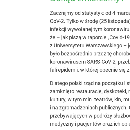
Zacznijmy od statystyk: od 4 mar
CoV-2. Tylko w środę (25 listopad
infekcji wywołanej tym koronawiru
że – jak piszą w raporcie „Covid-1
z Uniwersytetu Warszawskiego – 
było bezpośrednio przez tę chorobę,
koronawirusem SARS-CoV-2, przebi
fali epidemii, w której obecnie si
Dlatego polski rząd na początku li
zamknięto restauracje, dyskoteki, 
kultury, w tym min. teatrów, kin, m
i na zgromadzeniach publicznych. 
przebywających w podróży służbo
medyczny i pacjentów oraz ich opi