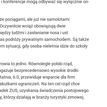
y i konferencje mogą odbywać się wyłącznie on-
e pociągami, ale już nie samolotami
 Oczywiście wciąż obowiązują dwie
dzy ludźmi i zasłanianie nosa i ust
dczas podróży prywatnym samochodem. Są także
m sytuacji, gdy osoba nieletnia idzie do szkoły
owia to jedno. Równolegle polski rząd,
angażuje bezprecedensowo wysokie środki
atnia, 6.0, przewiduje wsparcie dla firm
 skutkami ograniczeń. Na ten cel rząd chce
kładek ZUS, uzyskania świadczenia postojowego
, którzy działają w branży turystyki zimowej.