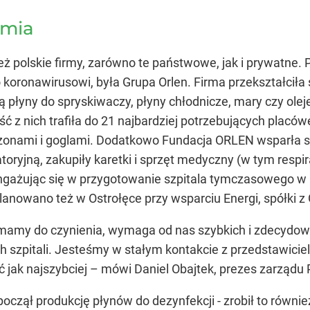
emia
ż polskie firmy, zarówno te państwowe, jak i prywatne. 
 koronawirusowi, była Grupa Orlen. Firma przekształciła
ą płyny do spryskiwaczy, płyny chłodnicze, mary czy oleje
ść z nich trafiła do 21 najbardziej potrzebujących plac
onami i goglami. Dodatkowo Fundacja ORLEN wsparła sz
atoryjną, zakupiły karetki i sprzęt medyczny (w tym resp
ngażując się w przygotowanie szpitala tymczasowego w 
lanowano też w Ostrołęce przy wsparciu Energi, spółki 
mamy do czynienia, wymaga od nas szybkich i zdecydowan
szpitali. Jesteśmy w stałym kontakcie z przedstawiciel
 jak najszybciej – mówi Daniel Obajtek, prezes zarząd
zpoczął produkcję płynów do dezynfekcji - zrobił to równi