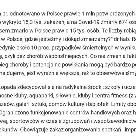
ca br. odnotowano w Polsce prawie 1 mln potwierdzony
a) wykryto 15,3 tys. zakażeń, a na Covid-19 zmarły 674 
sem zmarło w Polsce prawie 15 tys. osób. Te liczby robią
9 w Polsce, gdzie jesteśmy i dokąd zmierzamy?” dr hab. 
jedynie około 10 proc. przypadków śmiertelnych w wyn
 czyli bez chorób współistniejących. Co nie zmienia faktu
eg choroby i potencjalne powikłania mogą być bardzo p
ę znajdujemy, jest wyraźnie większa, niż to obserwowaliśm
stopada zdecydował się na radykalne środki: szkoły i ucz
nocne kluby, aquaparki, siłownie, kluby i centra fitness 
uzeów, galerii sztuki, domów kultury i bibliotek. Limity o
Ograniczono funkcjonowanie centrów handlowych oraz hote
wej, sportowców w czasie zgrupowań i współzawodnictw
ekunów. Obowiązuje zakaz organizowania spotkań i impr