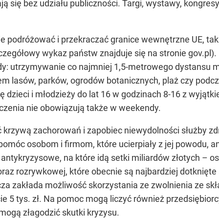
ją się bez udziału publiczności. Targi, wystawy, kongres
podróżować i przekraczać granice wewnętrzne UE, takż
zegółowy wykaz państw znajduje się na stronie gov.pl).
: utrzymywanie co najmniej 1,5-metrowego dystansu mię
iem lasów, parków, ogrodów botanicznych, plaż czy po
 dzieci i młodzieży do lat 16 w godzinach 8-16 z wyjątkie
niczenia nie obowiązują także w weekendy.
 krzywą zachorowań i zapobiec niewydolności służby zdr
pomóc osobom i firmom, które ucierpiały z jej powodu, 
antykryzysowe, na które idą setki miliardów złotych – ost
oraz rozrywkowej, które obecnie są najbardziej dotknięte
cza zakłada możliwość skorzystania ze zwolnienia ze s
ie 5 tys. zł. Na pomoc mogą liczyć również przedsiębiorcy
mogą złagodzić skutki kryzysu.