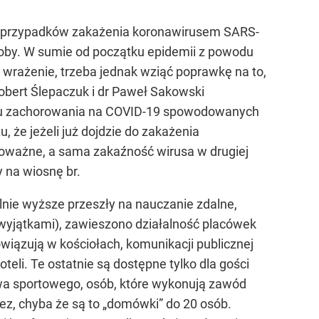
ch przypadków zakażenia koronawirusem SARS-
osoby. W sumie od początku epidemii z powodu
 wrażenie, trzeba jednak wziąć poprawkę na to,
Robert Ślepaczuk i dr Paweł Sakowski
iku zachorowania na COVID-19 spowodowanych
, że jeżeli już dojdzie do zakażenia
oważne, a sama zakaźność wirusa w drugiej
y na wiosnę br.
elnie wyższe przeszły na nauczanie zdalne,
(z wyjątkami), zawieszono działalność placówek
bowiązują w kościołach, komunikacji publicznej
li. Te ostatnie są dostępne tylko dla gości
a sportowego, osób, które wykonują zawód
ez, chyba że są to „domówki” do 20 osób.