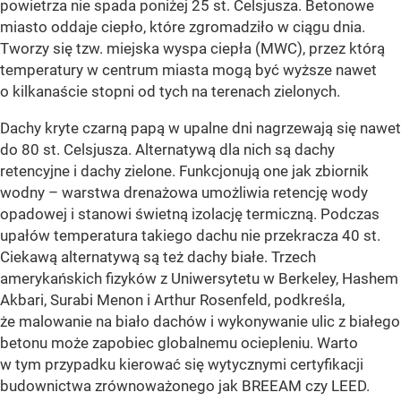
powietrza nie spada poniżej 25 st. Celsjusza. Betonowe
miasto oddaje ciepło, które zgromadziło w ciągu dnia.
Tworzy się tzw. miejska wyspa ciepła (MWC), przez którą
temperatury w centrum miasta mogą być wyższe nawet
o kilkanaście stopni od tych na terenach zielonych.
Dachy kryte czarną papą w upalne dni nagrzewają się nawet
do 80 st. Celsjusza. Alternatywą dla nich są dachy
retencyjne i dachy zielone. Funkcjonują one jak zbiornik
wodny – warstwa drenażowa umożliwia retencję wody
opadowej i stanowi świetną izolację termiczną. Podczas
upałów temperatura takiego dachu nie przekracza 40 st.
Ciekawą alternatywą są też dachy białe. Trzech
amerykańskich fizyków z Uniwersytetu w Berkeley, Hashem
Akbari, Surabi Menon i Arthur Rosenfeld, podkreśla,
że malowanie na biało dachów i wykonywanie ulic z białego
betonu może zapobiec globalnemu ociepleniu. Warto
w tym przypadku kierować się wytycznymi certyfikacji
budownictwa zrównoważonego jak BREEAM czy LEED.