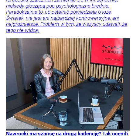
niekiedy głoszącą pop-psychologiczne brednie.
Paradoksalnie to, co ostatnio powiedziała o Idze
Świątek, nie jest ani najbardziej kontrowersyjne, ani
najgroźniejsze. Problem w tym, że wszyscy udawali, że
tego nie widzą.
Nawrocki ma szansę na drugą kadencję? Tak ocenili