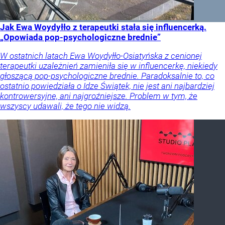
Jak Ewa Woydyłło z terapeutki stała się influencerką.
„Opowiada pop-psychologiczne brednie”
W ostatnich latach Ewa Woydyłło-Osiatyńska z cenionej
terapeutki uzależnień zamieniła się w influencerkę, niekiedy
głoszącą pop-psychologiczne brednie. Paradoksalnie to, co
ostatnio powiedziała o Idze Świątek, nie jest ani najbardziej
kontrowersyjne, ani najgroźniejsze. Problem w tym, że
wszyscy udawali, że tego nie widzą.