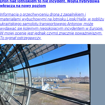
Dron nad lotniskiem to nie incydent. Wojna hybrydowa
wkracza na nowy poziom
Informacja o przechwyceniu drona z zapalnikiem i
materiałami wybuchowymi na lotnisku Lipsk/Halle, w pobliżu
ukraińskiego samolotu transportowego Antonow, może
wydawać się kolejnym niepokojącym incydentem w Europie.
W mojej ocenie jest jednak czymś znacznie poważniejszym.
To sygnał ostrzegawczy.