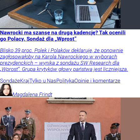
Nawrocki ma szansę na drugą kadencję? Tak ocenili
go Polacy. Sondaż dla „Wprost”
Blisko 39 proc. Polek i Polaków deklaruje, że ponownie
zagłosowałoby na Karola Nawrockiego w wyborach
prezydenckich – wynika z sondażu SW Research dla
„Wprost”. Grupa krytyków głowy państwa jest liczniejsza.
Sondaże
Kraj
Tylko u Nas
Polityka
Opinie i komentarze
Magdalena
Frindt