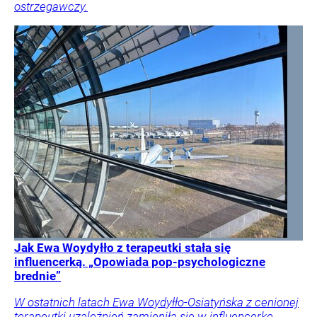
ostrzegawczy.
Jak Ewa Woydyłło z terapeutki stała się
influencerką. „Opowiada pop-psychologiczne
brednie”
W ostatnich latach Ewa Woydyłło-Osiatyńska z cenionej
terapeutki uzależnień zamieniła się w influencerkę,