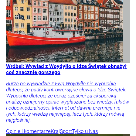
Wróbel: Wywiad z Woydyłło o Idze Świątek obnażył
coś znacznie gorszego
Burza po wywiadzie z Ewą Woydyłło nie wybuchła
dlatego, że padły kontrowersyjne słowa o Idze Świątek.
Wybuchła dlatego, że coraz częściej za ekspercką
analizę uznajemy opinie wygłaszane bez wiedzy, faktów
i odpowiedzialności. Internet od dawna premiuje nie
tych, którzy wiedzą najwięcej, lecz tych, którzy mówią
najgłośniej.
Opinie i komentarze
Kraj
Sport
Tylko u Nas