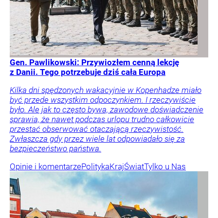
Gen. Pawlikowski: Przywiozłem cenną lekcję
z Danii. Tego potrzebuje dziś cała Europa
Kilka dni spędzonych wakacyjnie w Kopenhadze miało
być przede wszystkim odpoczynkiem. I rzeczywiście
było. Ale jak to często bywa, zawodowe doświadczenie
sprawia, że nawet podczas urlopu trudno całkowicie
przestać obserwować otaczającą rzeczywistość.
Zwłaszcza gdy przez wiele lat odpowiadało się za
bezpieczeństwo państwa.
Opinie i komentarze
Polityka
Kraj
Świat
Tylko u Nas