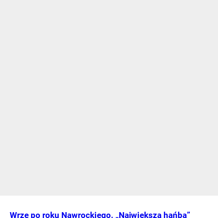
Wrze po roku Nawrockiego. „Największa hańba”