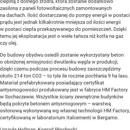
cieplną z dolnego źródła, która zostanie dodatkowo
zasilona z paneli fotowoltaicznych zamontowanych
na dachach. Ilość dostarczanej do pompy energii w postaci
prądu jest jednak kilkakrotnie mniejsza od ilości energii
w postaci ciepła przekazywanego do pomieszczeń. Dzięki
temu jej eksploatacja jest o wiele tańsza niż kotła na gaz
czy olej.
Do budowy obydwu osiedli zostanie wykorzystany beton
o obniżonej emisyjności dwutlenku węgla w produkcji,
dzięki czemu podczas procesu budowy zaoszczędzimy
około 214 ton CO2 – to tyle ile rocznie pochłania 9 ha lasu.
Materiał prefabrykowany posiadający certyfikat
antysmogowości produkowany jest w fabryce HM Factory
w Sochaczewie. Wszystkie ściany zewnętrzne budynków
będą pokryte betonem antysmogowym – warstwą
osłonową wykonywaną wg własnej technologii HM Factory,
certyfikowaną w laboratorium Italcementi w Bergamo.
U
rszula Hofman, Konrad Płochocki