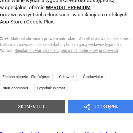
Archiwalne wydania tygodnika Wprost dostępne są
w specjalnej ofercie
WPROST PREMIUM
oraz we wszystkich e-kioskach i w aplikacjach mobilnych
App Store
i
Google Play
.
© ℗
Materiał chroniony prawem autorskim. Wszelkie prawa zastrzeżone.
Dalsze rozpowszechnianie artykułu tylko za zgodą wydawcy tygodnika
Wprost.
Regulamin i warunki licencjonowania materiałów prasowych
.
Zielona planeta - Eko Wprost
Człowiek
Środowisko
Nieruchomości
Tygodnik Wprost
SKOMENTUJ
UDOSTĘPNIJ