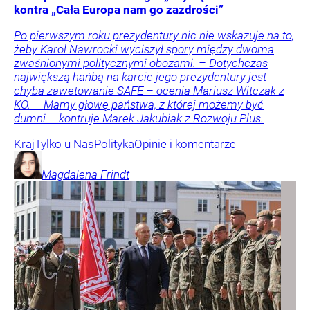
kontra „Cała Europa nam go zazdrości”
Po pierwszym roku prezydentury nic nie wskazuje na to,
żeby Karol Nawrocki wyciszył spory między dwoma
zwaśnionymi politycznymi obozami. – Dotychczas
największą hańbą na karcie jego prezydentury jest
chyba zawetowanie SAFE – ocenia Mariusz Witczak z
KO. – Mamy głowę państwa, z której możemy być
dumni – kontruje Marek Jakubiak z Rozwoju Plus.
Kraj
Tylko u Nas
Polityka
Opinie i komentarze
Magdalena
Frindt