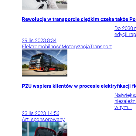
Rewolucja w transporcie ciężkim czeka także Po
Do 2030 r
edycji ra
29
lis
2023
8:34
Elektromobilność
Motoryzacja
Transport
PZU wspiera klientów w procesie elektryfikacji fl
Największ
niezależn
w tym...
23
lis
2023
14:56
Art. sponsorowany