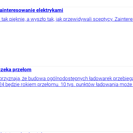
zainteresowanie elektrykami
 tak pięknie, a wyszło tak, jak przewidywali sceptycy. Zaint
 czeka przełom
przyznają, że budowa ogólnodostępnych ładowarek przebiega
24 będzie rokiem przełomu. 10 tys. punktów ładowania może