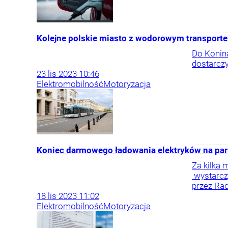
Kolejne polskie miasto z wodorowym transpor
Do Konina
dostarczy
23
lis
2023
10:46
Elektromobilność
Motoryzacja
Koniec darmowego ładowania elektryków na par
Za kilka
wystarcz
przez Rad
18
lis
2023
11:02
Elektromobilność
Motoryzacja