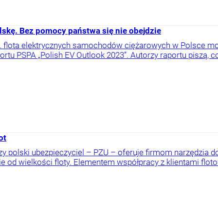
lskę. Bez pomocy państwa się nie obejdzie
. flota elektrycznych samochodów ciężarowych w Polsce może
portu PSPA „Polish EV Outlook 2023”. Autorzy raportu piszą, co 
ot
y polski ubezpieczyciel – PZU – oferuje firmom narzędzia
ie od wielkości floty. Elementem współpracy z klientami flotow