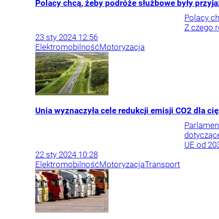
Polacy chcą, żeby podróże służbowe były przyj
Polacy ch
Z czego r
23
sty
2024
12:56
Elektromobilność
Motoryzacja
Unia wyznaczyła cele redukcji emisji CO2 dla ci
Parlament
dotycząc
UE od 203
22
sty
2024
10:28
Elektromobilność
Motoryzacja
Transport