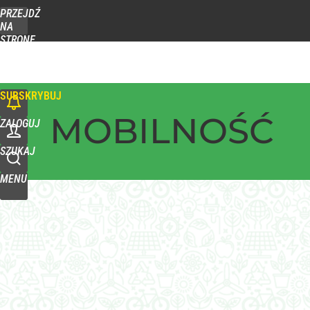
PRZEJDŹ
NA
STRONĘ
GŁÓWNĄ
WPROST.PL
SUBSKRYBUJ
MOBILNOŚĆ
ZALOGUJ
SZUKAJ
MENU