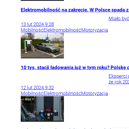
Elektromobilność na zakręcie. W Polsce spada 
Miało być
13
lut
2024
9:28
Mobilność
Elektromobilność
Motoryzacja
10 tys. stacji ładowania już w tym roku? Polskę
Eksperci 
że rok 20
12
lut
2024
9:32
Mobilność
Elektromobilność
Motoryzacja