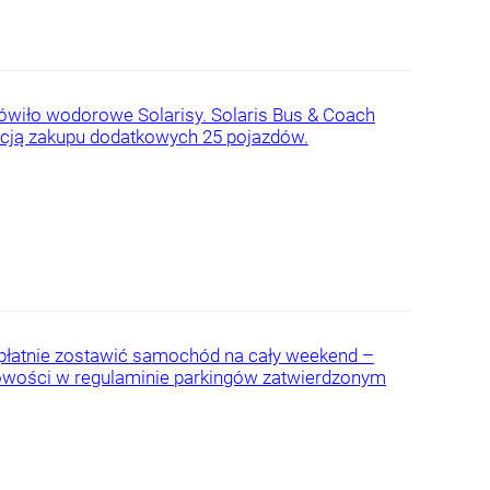
mówiło wodorowe Solarisy. Solaris Bus & Coach
pcją zakupu dodatkowych 25 pojazdów.
płatnie zostawić samochód na cały weekend –
nowości w regulaminie parkingów zatwierdzonym