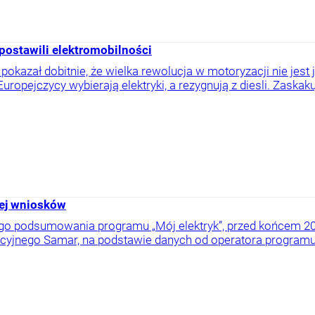
ostawili elektromobilności
pokazał dobitnie, że wielka rewolucja w motoryzacji nie jest 
. Europejczycy wybierają elektryki, a rezygnują z diesli. Zaska
cej wniosków
go podsumowania programu „Mój elektryk”, przed końcem 202
cyjnego Samar, na podstawie danych od operatora programu