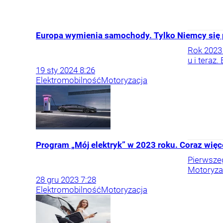
Europa wymienia samochody. Tylko Niemcy się p
Rok 2023 
u i teraz
19
sty
2024
8:26
Elektromobilność
Motoryzacja
Program „Mój elektryk” w 2023 roku. Coraz wię
Pierwsze
Motoryza
28
gru
2023
7:28
Elektromobilność
Motoryzacja