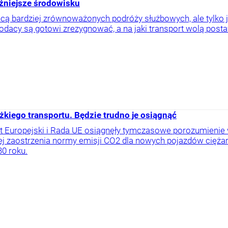
aźniejsze środowisku
cą bardziej zrównoważonych podróży służbowych, ale tylko je
odacy są gotowi zrezygnować, a na jaki transport wolą post
ężkiego transportu. Będzie trudno je osiągnąć
 Europejski i Rada UE osiągnęły tymczasowe porozumienie w
ej zaostrzenia normy emisji CO2 dla nowych pojazdów cięża
0 roku.