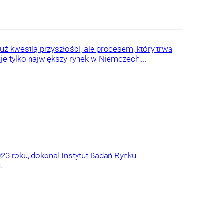
już kwestią przyszłości, ale procesem, który trwa
kuje tylko największy rynek w Niemczech,...
3 roku, dokonał Instytut Badań Rynku
.