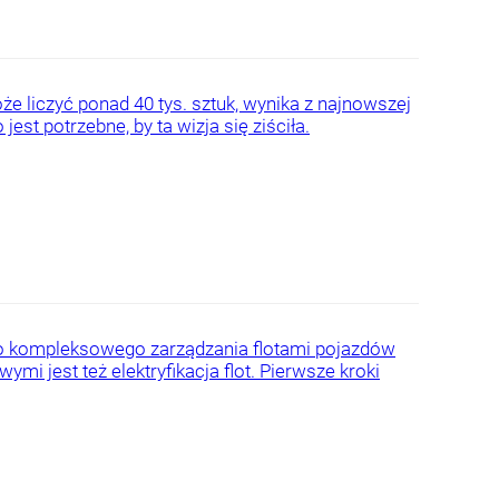
 liczyć ponad 40 tys. sztuk, wynika z najnowszej
jest potrzebne, by ta wizja się ziściła.
 do kompleksowego zarządzania flotami pojazdów
ymi jest też elektryfikacja flot. Pierwsze kroki