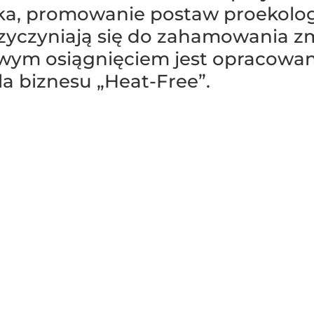
a, promowanie postaw proekolog
rzyczyniają się do zahamowania z
wym osiągnięciem jest opracowan
a biznesu „Heat-Free”.