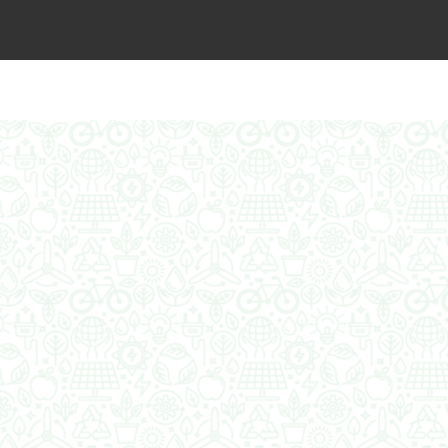
ntra „Cała Europa nam go zazdrości”
2030 roku?
acy o przywróceniu CPN