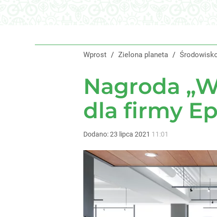
Nawrocki ma szansę na drugą kadencję? Tak ocenil
10
Wprost
/
Zielona planeta
/
Środowisk
„Nie chodzi o zemstę”. Mocny apel w sprawie ofiar 
Nagroda „Wp
dodaj
dla firmy E
Były rzecznik Dudy ocenił pierwszy rok Nawrocki
Dodano:
23
lipca
2021
11:01
1