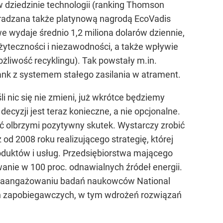
 dziedzinie technologii (ranking Thomson
nagradzana także platynową nagrodą EcoVadis
 wydaje średnio 1,2 miliona dolarów dziennie,
użyteczności i niezawodności, a także wpływie
liwość recyklingu). Tak powstały m.in.
Tank z systemem stałego zasilania w atrament.
 nic się nie zmieni, już wkrótce będziemy
zji jest teraz konieczne, a nie opcjonalne.
ć olbrzymi pozytywny skutek. Wystarczy zrobić
 od 2008 roku realizującego strategię, której
roduktów i usług. Przedsiębiorstwa mającego
nie w 100 proc. odnawialnych źródeł energii.
jej zaangażowaniu badań naukowców National
ań zapobiegawczych, w tym wdrożeń rozwiązań