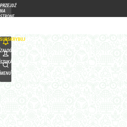
PRZEJDŹ
Udostępnij
0
Skomentuj
NA
STRONĘ
GŁÓWNĄ
Wrze po roku Nawrockiego. „Największa hańba” ko
WPROST.PL
SUBSKRYBUJ
16
ZALOGUJ
Farmacja: wzrost pod presją. co czeka branżę do 
SZUKAJ
MENU
1
Tego sondażu premier nie może zlekceważyć. Pol
5