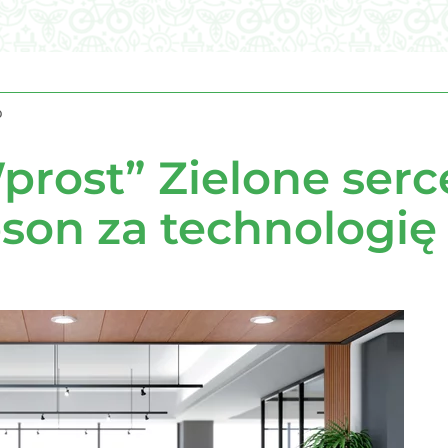
i go Polacy. Sondaż dla „Wprost”
o
rzezi wołyńskiej
rost” Zielone serc
pson za technologię
ego. Padły mocne słowa