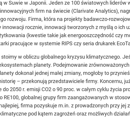
ą w Suwie w Japonii. Jeden ze 100 światowych liderów w
j innowacyjnych firm na świecie (Clarivate Analytics), 
o rozwoju. Firma, która na projekty badawczo-rozwojowe
 innowacji rocznie, innowacji tworzonych z myślą o ich 
ytkowania (kwestie takie jak energooszczędność czy moż
ukarki pracujące w systemie RIPS czy seria drukarek Eco
toimy w obliczu globalnego kryzysu klimatycznego. Jeśli
kosystemach planety. Podejmowanie zrównoważonych decy
anety dokonał jednej małej zmiany, mogłoby to przynieś
storię – przekonują przedstawiciele firmy. Koncernu, już
 do 2050 r. emisji CO2 o 90 proc. w całym cyklu życia p
o RE100, globalnej grupy firm zaangażowanych w stosowa
ć najlepiej, firma pozyskuje m.in. z prowadzonych przy 
 klimatyczne pod kątem zagrożeń oraz możliwych dział