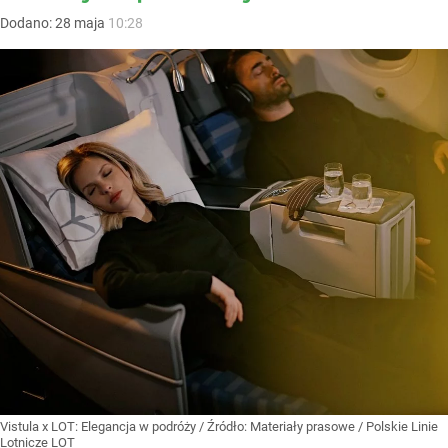
Dodano:
28
maja
10:28
Vistula x LOT: Elegancja w podróży
/ Źródło:
Materiały prasowe
/
Polskie Linie
Lotnicze LOT