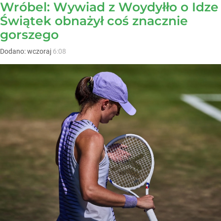
Wróbel: Wywiad z Woydyłło o Idze
Świątek obnażył coś znacznie
gorszego
Dodano:
wczoraj
6:08