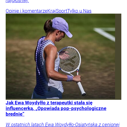
najgłośniej.
Opinie i komentarze
Kraj
Sport
Tylko u Nas
Jak Ewa Woydyłło z terapeutki stała się
influencerką. „Opowiada pop-psychologiczne
brednie”
W ostatnich latach Ewa Woydyłło-Osiatyńska z cenionej