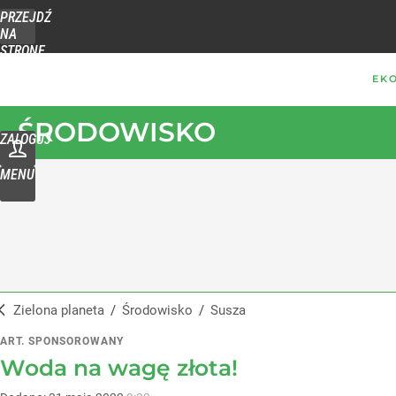
PRZEJDŹ
NA
STRONĘ
GŁÓWNĄ
WPROST.PL
ŚRODOWISKO
ZALOGUJ
MENU
Zielona planeta
/
Środowisko
/
Susza
ART. SPONSOROWANY
Woda na wagę złota!