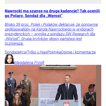
Nawrocki ma szansę na drugą kadencję? Tak ocenili
go Polacy. Sondaż dla „Wprost”
Blisko 39 proc. Polek i Polaków deklaruje, że ponownie
zagłosowałoby na Karola Nawrockiego w wyborach
prezydenckich – wynika z sondażu SW Research dla
„Wprost”. Grupa krytyków głowy państwa jest
liczniejsza.
Sondaże
Kraj
Tylko u Nas
Polityka
Opinie i komentarze
Magdalena
Frindt