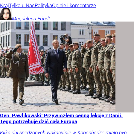
Kraj
Tylko u Nas
Polityka
Opinie i komentarze
Magdalena
Frindt
Gen. Pawlikowski: Przywiozłem cenną lekcję z Danii.
Tego potrzebuje dziś cała Europa
Kilka dni spędzonych wakacyjnie w Kopenhadze miało być