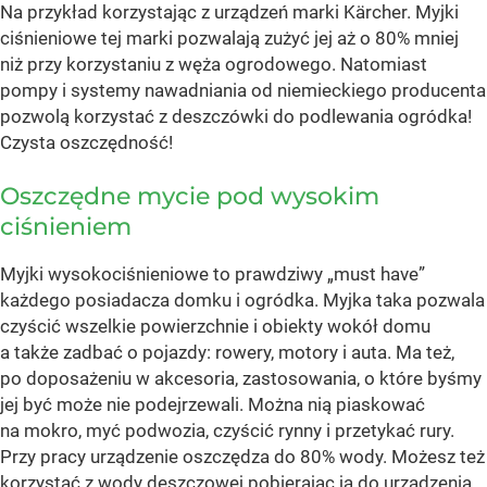
Na przykład korzystając z urządzeń marki Kärcher. Myjki
ciśnieniowe tej marki pozwalają zużyć jej aż o 80% mniej
niż przy korzystaniu z węża ogrodowego. Natomiast
pompy i systemy nawadniania od niemieckiego producenta
pozwolą korzystać z deszczówki do podlewania ogródka!
Czysta oszczędność!
Oszczędne mycie pod wysokim
ciśnieniem
Myjki wysokociśnieniowe to prawdziwy „must have”
każdego posiadacza domku i ogródka. Myjka taka pozwala
czyścić wszelkie powierzchnie i obiekty wokół domu
a także zadbać o pojazdy: rowery, motory i auta. Ma też,
po doposażeniu w akcesoria, zastosowania, o które byśmy
jej być może nie podejrzewali. Można nią piaskować
na mokro, myć podwozia, czyścić rynny i przetykać rury.
Przy pracy urządzenie oszczędza do 80% wody. Możesz też
korzystać z wody deszczowej pobierając ją do urządzenia.