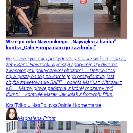
Wrze po roku Nawrockiego. „Największa hańba”
kontra „Cała Europa nam go zazdrości”
Po pierwszym roku prezydentury nic nie wskazuje na to,
żeby Karol Nawrocki wyciszył spory między dwoma
zwaśnionymi politycznymi obozami. – Dotychczas
największą hańbą na karcie jego prezydentury jest
chyba zawetowanie SAFE – ocenia Mariusz Witczak z
KO. – Mamy głowę państwa, z której możemy być
dumni – kontruje Marek Jakubiak z Rozwoju Plus.
Kraj
Tylko u Nas
Polityka
Opinie i komentarze
Magdalena
Frindt