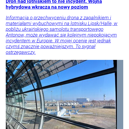
Dron nad lotniskiem to nie incydent. Wojna
hybrydowa wkracza na nowy poziom
Informacja o przechwyceniu drona z zapalnikiem i
materiałami wybuchowymi na lotnisku Lipsk/Halle, w
pobliżu ukraińskiego samolotu transportowego
Antonow, może wydawać się kolejnym niepokojącym
incydentem w Europie. W mojej ocenie jest jednak
czymś znacznie poważniejszym. To sygnał
ostrzegawczy.