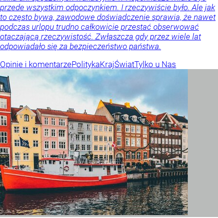
przede wszystkim odpoczynkiem. I rzeczywiście było. Ale jak
to często bywa, zawodowe doświadczenie sprawia, że nawet
podczas urlopu trudno całkowicie przestać obserwować
otaczającą rzeczywistość. Zwłaszcza gdy przez wiele lat
odpowiadało się za bezpieczeństwo państwa.
Opinie i komentarze
Polityka
Kraj
Świat
Tylko u Nas