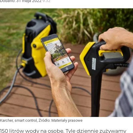
Dodano:
31
maja
2022
9:32
Karcher, smart control,
Źródło:
Materiały prasowe
150 litrów wody na osobę. Tyle dziennie zużywamy