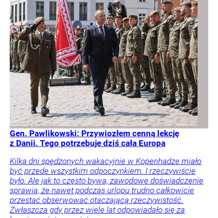
Gen. Pawlikowski: Przywiozłem cenną lekcję
z Danii. Tego potrzebuje dziś cała Europa
Kilka dni spędzonych wakacyjnie w Kopenhadze miało
być przede wszystkim odpoczynkiem. I rzeczywiście
było. Ale jak to często bywa, zawodowe doświadczenie
sprawia, że nawet podczas urlopu trudno całkowicie
przestać obserwować otaczającą rzeczywistość.
Zwłaszcza gdy przez wiele lat odpowiadało się za