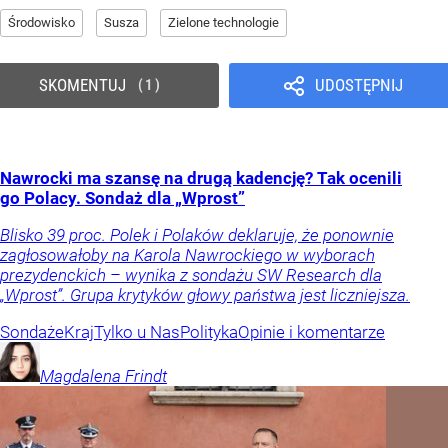
Środowisko
Susza
Zielone technologie
SKOMENTUJ
UDOSTĘPNIJ
1
Nawrocki ma szansę na drugą kadencję? Tak ocenili
go Polacy. Sondaż dla „Wprost”
Blisko 39 proc. Polek i Polaków deklaruje, że ponownie
zagłosowałoby na Karola Nawrockiego w wyborach
prezydenckich – wynika z sondażu SW Research dla
„Wprost”. Grupa krytyków głowy państwa jest liczniejsza.
Sondaże
Kraj
Tylko u Nas
Polityka
Opinie i komentarze
Magdalena
Frindt