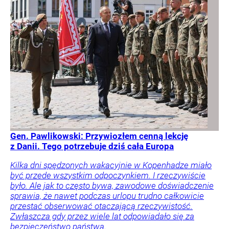
Gen. Pawlikowski: Przywiozłem cenną lekcję
z Danii. Tego potrzebuje dziś cała Europa
Kilka dni spędzonych wakacyjnie w Kopenhadze miało
być przede wszystkim odpoczynkiem. I rzeczywiście
było. Ale jak to często bywa, zawodowe doświadczenie
sprawia, że nawet podczas urlopu trudno całkowicie
przestać obserwować otaczającą rzeczywistość.
Zwłaszcza gdy przez wiele lat odpowiadało się za
bezpieczeństwo państwa.