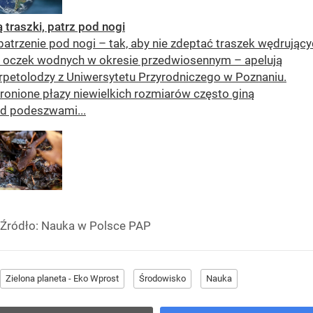
ą traszki, patrz pod nogi
patrzenie pod nogi – tak, aby nie zdeptać traszek wędrując
 oczek wodnych w okresie przedwiosennym – apelują
rpetolodzy z Uniwersytetu Przyrodniczego w Poznaniu.
ronione płazy niewielkich rozmiarów często giną
d podeszwami...
Źródło:
Nauka w Polsce PAP
Zielona planeta - Eko Wprost
Środowisko
Nauka