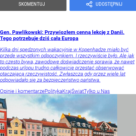
SKOMENTUJ
UDOSTĘPNIJ
Gen. Pawlikowski: Przywiozłem cenną lekcję z Danii.
Tego potrzebuje dziś cała Europa
Kilka dni spędzonych wakacyjnie w Kopenhadze miało być
przede wszystkim odpoczynkiem. I rzeczywiście było. Ale jak
to często bywa, zawodowe doświadczenie sprawia, że nawet
podczas urlopu trudno całkowicie przestać obserwować
otaczającą rzeczywistość. Zwłaszcza gdy przez wiele lat
odpowiadało się za bezpieczeństwo państwa.
Opinie i komentarze
Polityka
Kraj
Świat
Tylko u Nas