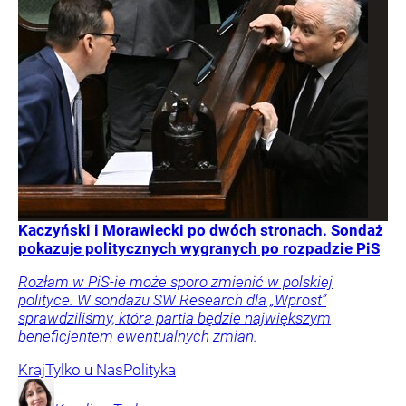
Kaczyński i Morawiecki po dwóch stronach. Sondaż
pokazuje politycznych wygranych po rozpadzie PiS
Rozłam w PiS-ie może sporo zmienić w polskiej
polityce. W sondażu SW Research dla „Wprost”
sprawdziliśmy, która partia będzie największym
beneficjentem ewentualnych zmian.
Kraj
Tylko u Nas
Polityka