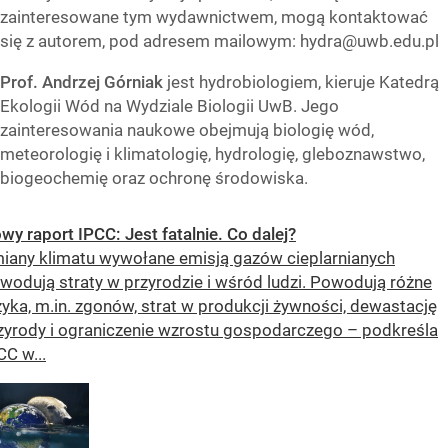
zainteresowane tym wydawnictwem, mogą kontaktować
się z autorem, pod adresem mailowym:
hydra@uwb.edu.pl
Prof. Andrzej Górniak
jest hydrobiologiem, kieruje Katedrą
Ekologii Wód na Wydziale Biologii UwB. Jego
zainteresowania naukowe obejmują biologię wód,
meteorologię i klimatologię, hydrologię, gleboznawstwo,
biogeochemię oraz ochronę środowiska.
wy raport IPCC: Jest fatalnie. Co dalej?
iany klimatu wywołane emisją gazów cieplarnianych
wodują straty w przyrodzie i wśród ludzi. Powodują różne
zyka, m.in. zgonów, strat w produkcji żywności, dewastację
zyrody i ograniczenie wzrostu gospodarczego – podkreśla
CC w...