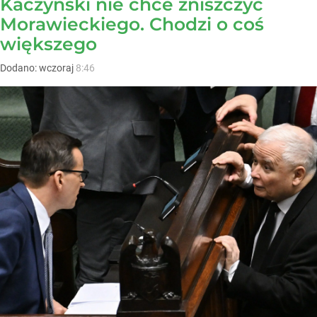
Kaczyński nie chce zniszczyć
Morawieckiego. Chodzi o coś
większego
Dodano:
wczoraj
8:46