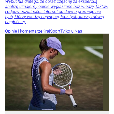
Wybuchła dlatego, że coraz częściej za ekspercką
analizę uznajemy opinie wygłaszane bez wiedzy, faktów
i odpowiedzialności. Internet od dawna premiuje nie
tych, którzy wiedzą najwięcej, lecz tych, którzy mówią
najgłośniej.
Opinie i komentarze
Kraj
Sport
Tylko u Nas