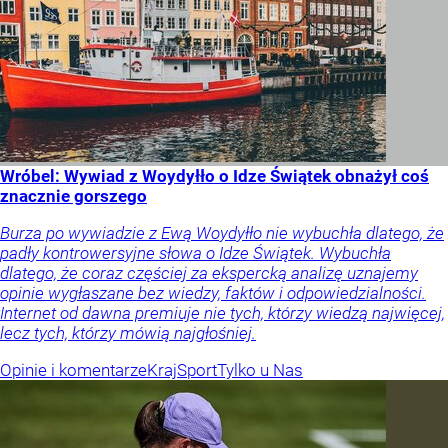
Wróbel: Wywiad z Woydyłło o Idze Świątek obnażył coś
znacznie gorszego
Burza po wywiadzie z Ewą Woydyłło nie wybuchła dlatego, że
padły kontrowersyjne słowa o Idze Świątek. Wybuchła
dlatego, że coraz częściej za ekspercką analizę uznajemy
opinie wygłaszane bez wiedzy, faktów i odpowiedzialności.
Internet od dawna premiuje nie tych, którzy wiedzą najwięcej,
lecz tych, którzy mówią najgłośniej.
Opinie i komentarze
Kraj
Sport
Tylko u Nas