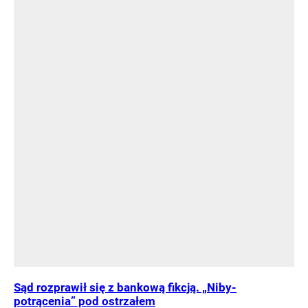
Sąd rozprawił się z bankową fikcją. „Niby-
potrącenia” pod ostrzałem