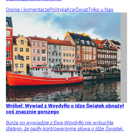
Opinie i komentarze
Polityka
Kraj
Świat
Tylko u Nas
Wróbel: Wywiad z Woydyłło o Idze Świątek obnażył
coś znacznie gorszego
Burza po wywiadzie z Ewą Woydyłło nie wybuchła
dlatego, że padły kontrowersyjne słowa o Idze Świątek.