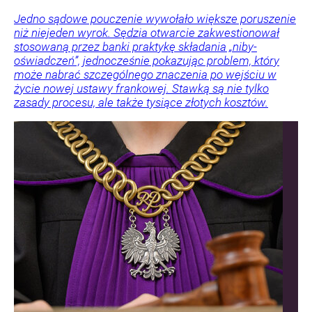
Jedno sądowe pouczenie wywołało większe poruszenie
niż niejeden wyrok. Sędzia otwarcie zakwestionował
stosowaną przez banki praktykę składania „niby-
oświadczeń”, jednocześnie pokazując problem, który
może nabrać szczególnego znaczenia po wejściu w
życie nowej ustawy frankowej. Stawką są nie tylko
zasady procesu, ale także tysiące złotych kosztów.