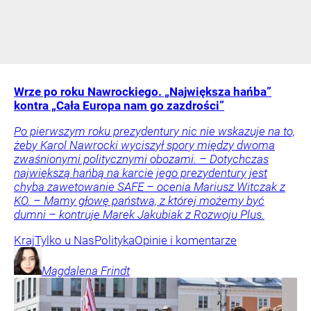
Wrze po roku Nawrockiego. „Największa hańba”
kontra „Cała Europa nam go zazdrości”
Po pierwszym roku prezydentury nic nie wskazuje na to,
żeby Karol Nawrocki wyciszył spory między dwoma
zwaśnionymi politycznymi obozami. – Dotychczas
największą hańbą na karcie jego prezydentury jest
chyba zawetowanie SAFE – ocenia Mariusz Witczak z
KO. – Mamy głowę państwa, z której możemy być
dumni – kontruje Marek Jakubiak z Rozwoju Plus.
Kraj
Tylko u Nas
Polityka
Opinie i komentarze
Magdalena
Frindt