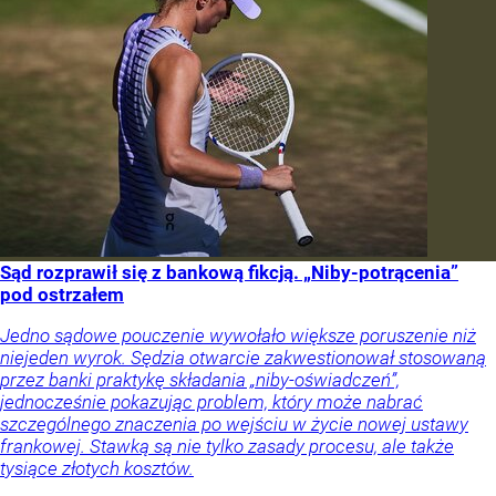
Sąd rozprawił się z bankową fikcją. „Niby-potrącenia”
pod ostrzałem
Jedno sądowe pouczenie wywołało większe poruszenie niż
niejeden wyrok. Sędzia otwarcie zakwestionował stosowaną
przez banki praktykę składania „niby-oświadczeń”,
jednocześnie pokazując problem, który może nabrać
szczególnego znaczenia po wejściu w życie nowej ustawy
frankowej. Stawką są nie tylko zasady procesu, ale także
tysiące złotych kosztów.