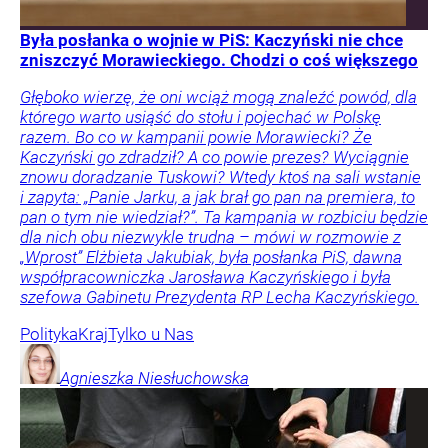
Była posłanka o wojnie w PiS: Kaczyński nie chce
zniszczyć Morawieckiego. Chodzi o coś większego
Głęboko wierzę, że oni wciąż mogą znaleźć powód, dla
którego warto usiąść do stołu i pojechać w Polskę
razem. Bo co w kampanii powie Morawiecki? Że
Kaczyński go zdradził? A co powie prezes? Wyciągnie
znowu doradzanie Tuskowi? Wtedy ktoś na sali wstanie
i zapyta: „Panie Jarku, a jak brał go pan na premiera, to
pan o tym nie wiedział?”. Ta kampania w rozbiciu będzie
dla nich obu niezwykle trudna – mówi w rozmowie z
„Wprost” Elżbieta Jakubiak, była posłanka PiS, dawna
współpracowniczka Jarosława Kaczyńskiego i była
szefowa Gabinetu Prezydenta RP Lecha Kaczyńskiego.
Polityka
Kraj
Tylko u Nas
Agnieszka
Niesłuchowska