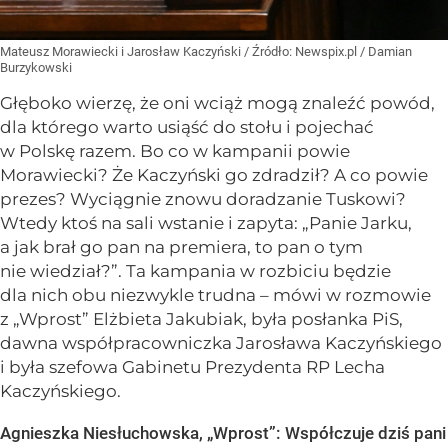
Mateusz Morawiecki i Jarosław Kaczyński
/ Źródło:
Newspix.pl
/
Damian
Burzykowski
Głęboko wierzę, że oni wciąż mogą znaleźć powód,
dla którego warto usiąść do stołu i pojechać
w Polskę razem. Bo co w kampanii powie
Morawiecki? Że Kaczyński go zdradził? A co powie
prezes? Wyciągnie znowu doradzanie Tuskowi?
Wtedy ktoś na sali wstanie i zapyta: „Panie Jarku,
a jak brał go pan na premiera, to pan o tym
nie wiedział?”. Ta kampania w rozbiciu będzie
dla nich obu niezwykle trudna – mówi w rozmowie
z „Wprost” Elżbieta Jakubiak, była posłanka PiS,
dawna współpracowniczka Jarosława Kaczyńskiego
i była szefowa Gabinetu Prezydenta RP Lecha
Kaczyńskiego.
Agnieszka Niesłuchowska, „Wprost”: Współczuje dziś pani