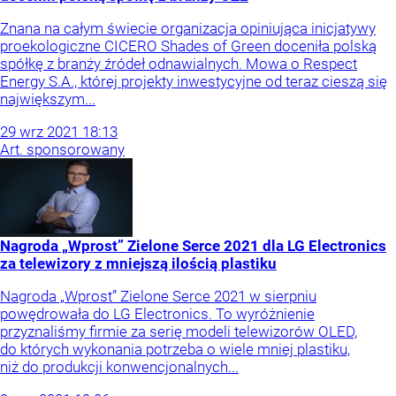
Znana na całym świecie organizacja opiniująca inicjatywy
proekologiczne CICERO Shades of Green doceniła polską
spółkę z branży źródeł odnawialnych. Mowa o Respect
Energy S.A., której projekty inwestycyjne od teraz cieszą się
największym...
29
wrz
2021
18:13
Art. sponsorowany
Nagroda „Wprost” Zielone Serce 2021 dla LG Electronics
za telewizory z mniejszą ilością plastiku
Nagroda „Wprost” Zielone Serce 2021 w sierpniu
powędrowała do LG Electronics. To wyróżnienie
przyznaliśmy firmie za serię modeli telewizorów OLED,
do których wykonania potrzeba o wiele mniej plastiku,
niż do produkcji konwencjonalnych...