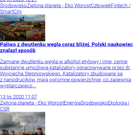
Środowisko
Zielona planeta - Eko Wprost
Człowiek
Fintech /
SmartCity
Paliwo z dwutlenku węgla coraz bliżej. Polski naukowiec
znalazł sposób
Zamianę dwutlenku węgla w alkohol etylowy i inne, cenne
substancje umożliwią katalizatory opracowywane przez dr.
Wojciecha Stępniowskiego. Katalizatory zbudowane są
z nanodrucików, mają ogromne powierzchnie, co zapewnia
wystarczająco...
13
lis
2020
11:07
Zielona planeta - Eko Wprost
Energia
Środowisko
Ekologia i
CSR