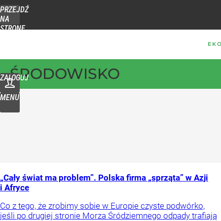
PRZEJDŹ
NA
STRONĘ
GŁÓWNĄ
WPROST.PL
ŚRODOWISKO
ZALOGUJ
MENU
„Cały świat ma problem”. Polska firma „sprząta” w Azji
i Afryce
Co z tego, że zrobimy sobie w Europie czyste podwórko,
jeśli po drugiej stronie Morza Śródziemnego odpady trafiają