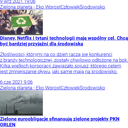
9
wrz
2021
19:06
Zielona planeta - Eko Wprost
Człowiek
Środowisko
Disney, Netflix i tytani technologii mają wspólny cel. Chcą
być bardziej przyjaźni dla środowiska
Złośliwości, którymi na co dzień raczą się konkurenci
z branży technologicznej, zostały chwilowo odłożone na bok.
Kilka wielkich korporacji zawiązało sojusz, którego celem
jest zmniejszanie pływu, jaki same mają na środowisko.
6
cze
2021
9:06
Zielona planeta - Eko Wprost
Człowiek
Środowisko
Zielone euroobligacje sfinansują zielone projekty PKN
ORLEN