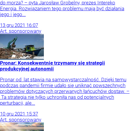
do morza? – pyta Jarosław Grobelny, prezes Intereko
Energia. Rozwiązaniem tego problemu mają być działania
jego i jego...
13
gru
2021
16:07
Art. sponsorowany
Pronar: Konsekwentnie trzymamy się strategii
produkcyjnej autonomii
Pronar od lat stawia na samowystarczalność. Dzięki temu
podczas pandemii firmie udało się uniknąć powszechnych
problemów dotyczących przerwanych łańcuchów dostaw. –
Ta strategia nie tylko uchroniła nas od potencjalnych
perturbacji, ale...
10
gru
2021
15:37
Art. sponsorowany