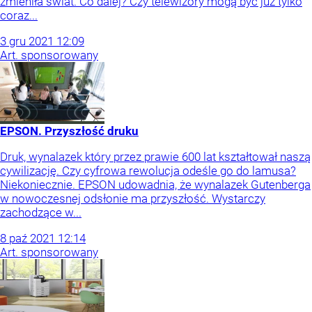
zmieniła świat. Co dalej? Czy telewizory mogą być już tylko
coraz...
3
gru
2021
12:09
Art. sponsorowany
EPSON. Przyszłość druku
Druk, wynalazek który przez prawie 600 lat kształtował naszą
cywilizację. Czy cyfrowa rewolucja odeśle go do lamusa?
Niekoniecznie. EPSON udowadnia, że wynalazek Gutenberga
w nowoczesnej odsłonie ma przyszłość. Wystarczy
zachodzące w...
8
paź
2021
12:14
Art. sponsorowany