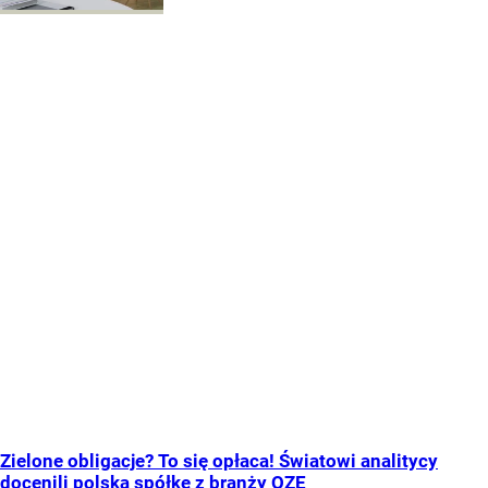
Zielone obligacje? To się opłaca! Światowi analitycy
docenili polską spółkę z branży OZE