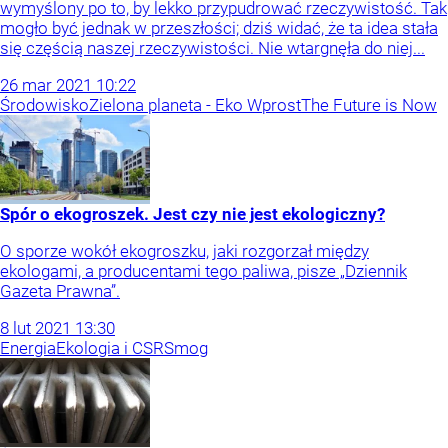
wymyślony po to, by lekko przypudrować rzeczywistość. Tak
mogło być jednak w przeszłości; dziś widać, że ta idea stała
się częścią naszej rzeczywistości. Nie wtargnęła do niej...
26
mar
2021
10:22
Środowisko
Zielona planeta - Eko Wprost
The Future is Now
Spór o ekogroszek. Jest czy nie jest ekologiczny?
O sporze wokół ekogroszku, jaki rozgorzał między
ekologami, a producentami tego paliwa, pisze „Dziennik
Gazeta Prawna”.
8
lut
2021
13:30
Energia
Ekologia i CSR
Smog