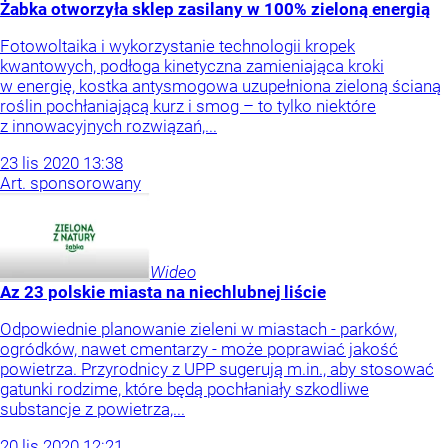
Żabka otworzyła sklep zasilany w 100% zieloną energią
Fotowoltaika i wykorzystanie technologii kropek
kwantowych, podłoga kinetyczna zamieniająca kroki
w energię, kostka antysmogowa uzupełniona zieloną ścianą
roślin pochłaniającą kurz i smog – to tylko niektóre
z innowacyjnych rozwiązań,...
23
lis
2020
13:38
Art. sponsorowany
Wideo
Az 23 polskie miasta na niechlubnej liście
Odpowiednie planowanie zieleni w miastach - parków,
ogródków, nawet cmentarzy - może poprawiać jakość
powietrza. Przyrodnicy z UPP sugerują m.in., aby stosować
gatunki rodzime, które będą pochłaniały szkodliwe
substancje z powietrza,...
20
lis
2020
12:21