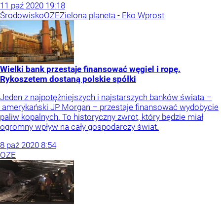
11
paź
2020
19:18
Środowisko
OZE
Zielona planeta - Eko Wprost
Wielki bank przestaje finansować węgiel i ropę.
Rykoszetem dostaną polskie spółki
Jeden z najpotężniejszych i najstarszych banków świata –
amerykański JP Morgan – przestaje finansować wydobycie
paliw kopalnych. To historyczny zwrot, który będzie miał
ogromny wpływ na cały gospodarczy świat.
8
paź
2020
8:54
OZE