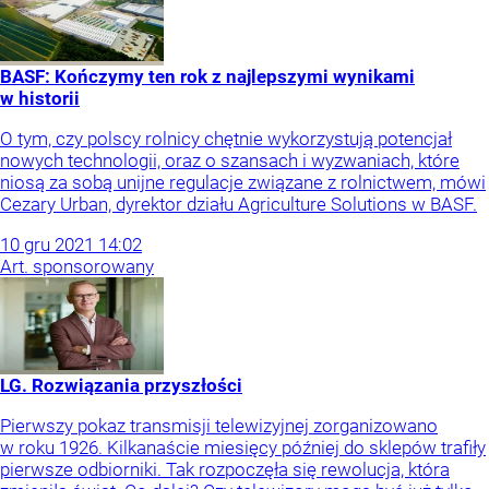
BASF: Kończymy ten rok z najlepszymi wynikami
w historii
O tym, czy polscy rolnicy chętnie wykorzystują potencjał
nowych technologii, oraz o szansach i wyzwaniach, które
niosą za sobą unijne regulacje związane z rolnictwem, mówi
Cezary Urban, dyrektor działu Agriculture Solutions w BASF.
10
gru
2021
14:02
Art. sponsorowany
LG. Rozwiązania przyszłości
Pierwszy pokaz transmisji telewizyjnej zorganizowano
w roku 1926. Kilkanaście miesięcy później do sklepów trafiły
pierwsze odbiorniki. Tak rozpoczęła się rewolucja, która