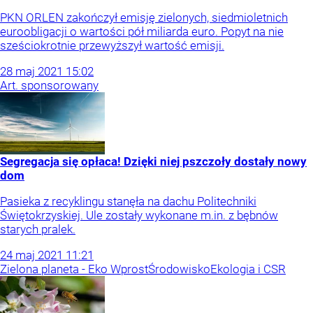
PKN ORLEN zakończył emisję zielonych, siedmioletnich
euroobligacji o wartości pół miliarda euro. Popyt na nie
sześciokrotnie przewyższył wartość emisji.
28
maj
2021
15:02
Art. sponsorowany
Segregacja się opłaca! Dzięki niej pszczoły dostały nowy
dom
Pasieka z recyklingu stanęła na dachu Politechniki
Świętokrzyskiej. Ule zostały wykonane m.in. z bębnów
starych pralek.
24
maj
2021
11:21
Zielona planeta - Eko Wprost
Środowisko
Ekologia i CSR