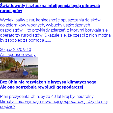
Światłowody i sztuczna inteligencja będą pilnować
rurociągów
Wycieki paliw z rur, konieczność spuszczania ścieków
do zbiorników wodnych, wybuchy uszkodzonych
gazociągów – to przykłady zdarzeń, z którymi borykają się
operatorzy rurociągów. Okazuje się, że części z nich można
by zapobiec za pomocą …...
30
paź
2020
9:10
Art. sponsorowany
Bez Chin nie rozwiąże się kryzysu klimatycznego.
Ale one potrzebują rewolucji gospodarczej
Plan prezydenta Chin, by za 40 lat kraj był neutralny
klimatycznie, wymaga rewolucji gospodarczej. Czy do niej
dojdzie?