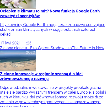
Ocieplenie klimatu to mit? Nowa funkcja Google Earth
zawstydzi sceptyków
Użytkownicy Google Earth mogą teraz zobaczyć uderzające
skutki zmian klimatycznych w ciągu ostatnich czterech
dekad.
17
kwi
2021
11:25
Zielona planeta - Eko Wprost
Środowisko
The Future is Now
Zielone innowacje w regionie szansą dla idei
zrównoważonego rozwoju
Odpowiedzialne inwestowanie w projekty proekologiczne
staje się bardzo wyraźnym trendem w całej Europie, a polski
ruch w kierunku idei zrównoważonego rozwoju może dużo
zmienić w powszechnym postrzeganiu zaangażowanego
społecznie biznesu.