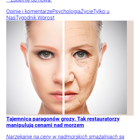
Opinie i komentarze
Psychologia
Życie
Tylko u
Nas
Tygodnik Wprost
Tajemnica paragonów grozy. Tak restauratorzy
manipulują cenami nad morzem
Narzekanie na ceny w nadmorskich smażalniach są