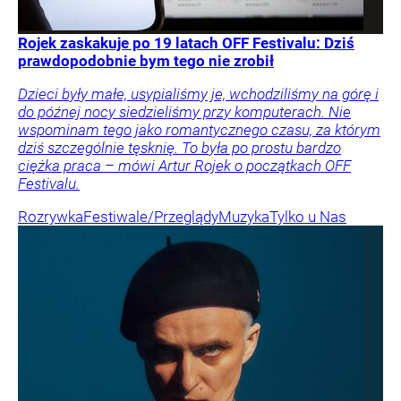
Rojek zaskakuje po 19 latach OFF Festivalu: Dziś
prawdopodobnie bym tego nie zrobił
Dzieci były małe, usypialiśmy je, wchodziliśmy na górę i
do późnej nocy siedzieliśmy przy komputerach. Nie
wspominam tego jako romantycznego czasu, za którym
dziś szczególnie tęsknię. To była po prostu bardzo
ciężka praca – mówi Artur Rojek o początkach OFF
Festivalu.
Rozrywka
Festiwale/Przeglądy
Muzyka
Tylko u Nas