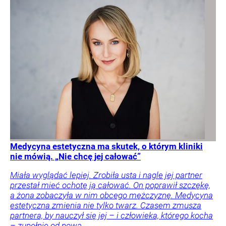
Medycyna estetyczna ma skutek, o którym kliniki
nie mówią. „Nie chcę jej całować”
Miała wyglądać lepiej. Zrobiła usta i nagle jej partner
przestał mieć ochotę ją całować. On poprawił szczękę,
a żona zobaczyła w nim obcego mężczyznę. Medycyna
estetyczna zmienia nie tylko twarz. Czasem zmusza
partnera, by nauczył się jej – i człowieka, którego kocha
– zupełnie od nowa.