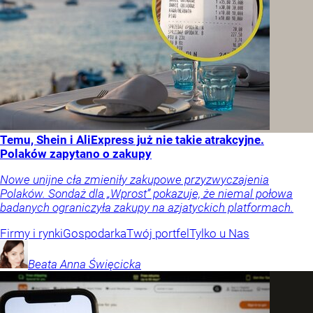
Temu, Shein i AliExpress już nie takie atrakcyjne.
Polaków zapytano o zakupy
Nowe unijne cła zmieniły zakupowe przyzwyczajenia
Polaków. Sondaż dla „Wprost” pokazuje, że niemal połowa
badanych ograniczyła zakupy na azjatyckich platformach.
Firmy i rynki
Gospodarka
Twój portfel
Tylko u Nas
Beata Anna
Święcicka