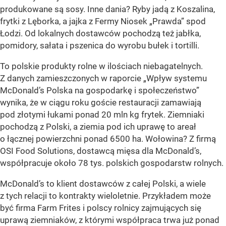
produkowane są sosy. Inne dania? Ryby jadą z Koszalina,
frytki z Lęborka, a jajka z Fermy Niosek „Prawda” spod
Łodzi. Od lokalnych dostawców pochodzą też jabłka,
pomidory, sałata i pszenica do wyrobu bułek i tortilli.
To polskie produkty rolne w ilościach niebagatelnych.
Z danych zamieszczonych w raporcie „Wpływ systemu
McDonald’s Polska na gospodarkę i społeczeństwo”
wynika, że w ciągu roku goście restauracji zamawiają
pod złotymi łukami ponad 20 mln kg frytek. Ziemniaki
pochodzą z Polski, a ziemia pod ich uprawę to areał
o łącznej powierzchni ponad 6500 ha. Wołowina? Z firmą
OSI Food Solutions, dostawcą mięsa dla McDonald’s,
współpracuje około 78 tys. polskich gospodarstw rolnych.
McDonald’s to klient dostawców z całej Polski, a wiele
z tych relacji to kontrakty wieloletnie. Przykładem może
być firma Farm Frites i polscy rolnicy zajmujących się
uprawą ziemniaków, z którymi współpraca trwa już ponad