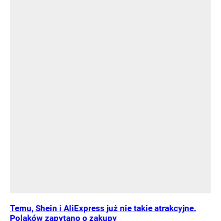
Temu, Shein i AliExpress już nie takie atrakcyjne.
Polaków zapytano o zakupy