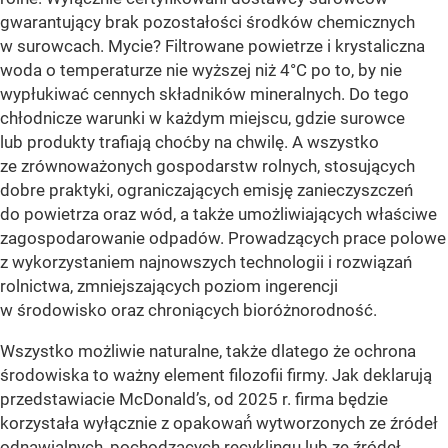
gwarantujący brak pozostałości środków chemicznych
w surowcach. Mycie? Filtrowane powietrze i krystaliczna
woda o temperaturze nie wyższej niż 4°C po to, by nie
wypłukiwać cennych składników mineralnych. Do tego
chłodnicze warunki w każdym miejscu, gdzie surowce
lub produkty trafiają choćby na chwilę. A wszystko
ze zrównoważonych gospodarstw rolnych, stosujących
dobre praktyki, ograniczających emisję zanieczyszczeń
do powietrza oraz wód, a także umożliwiających właściwe
zagospodarowanie odpadów. Prowadzących prace polowe
z wykorzystaniem najnowszych technologii i rozwiązań
rolnictwa, zmniejszających poziom ingerencji
w środowisko oraz chroniących bioróżnorodność.
Wszystko możliwie naturalne, także dlatego że ochrona
środowiska to ważny element filozofii firmy. Jak deklarują
przedstawiacie McDonald’s, od 2025 r. firma będzie
korzystała wyłącznie z opakowań́ wytworzonych ze źródeł
odnawialnych, pochodzących recyklingu lub ze źródeł