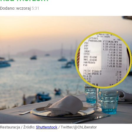
Dodano:
wczoraj
5:31
Restauracja
/ Źródło:
Shutterstock
/
Twitter/@ChLiberator