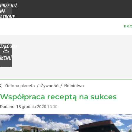
PRZEJDŹ
NA
STRONĘ
GŁÓWNĄ
WPROST.PL
ZALOGUJ
MENU
Zielona planeta
/
Żywność
/
Rolnictwo
Współpraca receptą na sukces
Dodano:
18
grudnia
2020
15:00