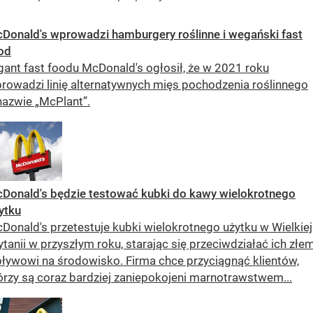
Donald's wprowadzi hamburgery roślinne i wegański fast
od
gant fast foodu McDonald's ogłosił, że w 2021 roku
rowadzi linię alternatywnych mięs pochodzenia roślinnego
nazwie „McPlant”.
Donald's będzie testować kubki do kawy wielokrotnego
ytku
Donald's przetestuje kubki wielokrotnego użytku w Wielkiej
ytanii w przyszłym roku, starając się przeciwdziałać ich złe
ływowi na środowisko. Firma chce przyciągnąć klientów,
órzy są coraz bardziej zaniepokojeni marnotrawstwem...