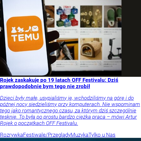
Rojek zaskakuje po 19 latach OFF Festivalu: Dziś
prawdopodobnie bym tego nie zrobił
Dzieci były małe, usypialiśmy je, wchodziliśmy na górę i do
późnej nocy siedzieliśmy przy komputerach. Nie wspominam
tego jako romantycznego czasu, za którym dziś szczególnie
tęsknię. To była po prostu bardzo ciężka praca – mówi Artur
Rojek o początkach OFF Festivalu.
Rozrywka
Festiwale/Przeglądy
Muzyka
Tylko u Nas