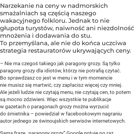
Narzekanie na ceny w nadmorskich
smażalniach są częścią naszego
wakacyjnego folkloru. Jednak to nie
głupota turystów, naiwność ani niezdolność
mnożenia i dodawania do stu.
To przemyślana, ale nie do końca uczciwa
strategia restauratorów ukrywających ceny.
– Nie ma czegoś takiego jak paragony grozy. Są tylko
paragony grozy dla idiotów, którzy nie potrafią czytać.
Bo sprawdzasz co jest w menu i w tym momencie
nie musisz się martwić, czy zapłacisz więcej czy mniej.
Ale jeżeli ludzie nie czytają menu, nie czytają cen, to potem
są mocno zdziwieni. Więc wszystkie te publikacje
w gazetach o paragonach grozy można wyrzucić
do śmietnika – powiedział w facebookowym nagraniu
autor jednego ze świnoujskich serwisów internetowych.
Samą frazę „paragony grozy” Google notuje po raz