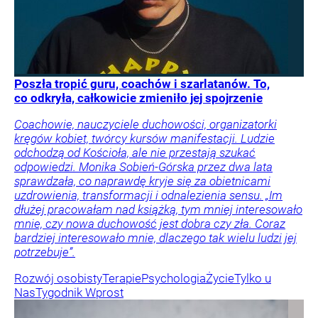
Poszła tropić guru, coachów i szarlatanów. To,
co odkryła, całkowicie zmieniło jej spojrzenie
Coachowie, nauczyciele duchowości, organizatorki
kręgów kobiet, twórcy kursów manifestacji. Ludzie
odchodzą od Kościoła, ale nie przestają szukać
odpowiedzi. Monika Sobień-Górska przez dwa lata
sprawdzała, co naprawdę kryje się za obietnicami
uzdrowienia, transformacji i odnalezienia sensu. „Im
dłużej pracowałam nad książką, tym mniej interesowało
mnie, czy nowa duchowość jest dobra czy zła. Coraz
bardziej interesowało mnie, dlaczego tak wielu ludzi jej
potrzebuje”.
Rozwój osobisty
Terapie
Psychologia
Życie
Tylko u
Nas
Tygodnik Wprost