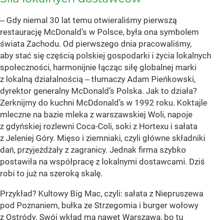
‒ Gdy niemal 30 lat temu otwieraliśmy pierwszą
restaurację McDonald’s w Polsce, była ona symbolem
świata Zachodu. Od pierwszego dnia pracowaliśmy,
aby stać się częścią polskiej gospodarki i życia lokalnych
społeczności, harmonijnie łącząc siłę globalnej marki
z lokalną działalnością ‒ tłumaczy Adam Pieńkowski,
dyrektor generalny McDonald’s Polska. Jak to działa?
Zerknijmy do kuchni McDdonald’s w 1992 roku. Koktajle
mleczne na bazie mleka z warszawskiej Woli, napoje
z gdyńskiej rozlewni Coca-Coli, soki z Hortexu i sałata
z Jeleniej Góry. Mięso i ziemniaki, czyli główne składniki
dań, przyjeżdżały z zagranicy. Jednak firma szybko
postawiła na współpracę z lokalnymi dostawcami. Dziś
robi to już na szeroką skalę.
Przykład? Kultowy Big Mac, czyli: sałata z Niepruszewa
pod Poznaniem, bułka ze Strzegomia i burger wołowy
z Ostródy. Swój wkład ma nawet Warszawa, bo tu