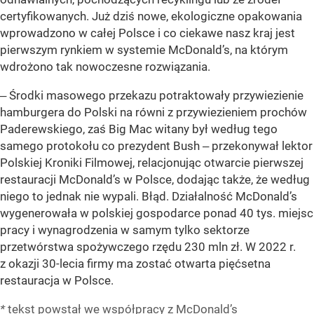
certyfikowanych. Już dziś nowe, ekologiczne opakowania
wprowadzono w całej Polsce i co ciekawe nasz kraj jest
pierwszym rynkiem w systemie McDonald’s, na którym
wdrożono tak nowoczesne rozwiązania.
‒ Środki masowego przekazu potraktowały przywiezienie
hamburgera do Polski na równi z przywiezieniem prochów
Paderewskiego, zaś Big Mac witany był według tego
samego protokołu co prezydent Bush ‒ przekonywał lektor
Polskiej Kroniki Filmowej, relacjonując otwarcie pierwszej
restauracji McDonald’s w Polsce, dodając także, że według
niego to jednak nie wypali. Błąd. Działalność McDonald’s
wygenerowała w polskiej gospodarce ponad 40 tys. miejsc
pracy i wynagrodzenia w samym tylko sektorze
przetwórstwa spożywczego rzędu 230 mln zł. W 2022 r.
z okazji 30-lecia firmy ma zostać otwarta pięćsetna
restauracja w Polsce.
*
tekst powstał we współpracy z McDonald’s