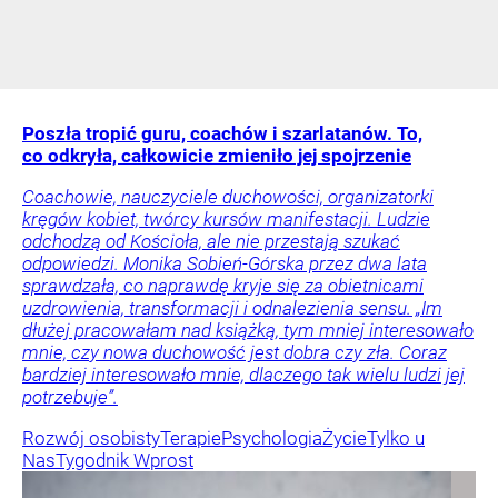
Poszła tropić guru, coachów i szarlatanów. To,
co odkryła, całkowicie zmieniło jej spojrzenie
Coachowie, nauczyciele duchowości, organizatorki
kręgów kobiet, twórcy kursów manifestacji. Ludzie
odchodzą od Kościoła, ale nie przestają szukać
odpowiedzi. Monika Sobień-Górska przez dwa lata
sprawdzała, co naprawdę kryje się za obietnicami
uzdrowienia, transformacji i odnalezienia sensu. „Im
dłużej pracowałam nad książką, tym mniej interesowało
mnie, czy nowa duchowość jest dobra czy zła. Coraz
bardziej interesowało mnie, dlaczego tak wielu ludzi jej
potrzebuje”.
Rozwój osobisty
Terapie
Psychologia
Życie
Tylko u
Nas
Tygodnik Wprost