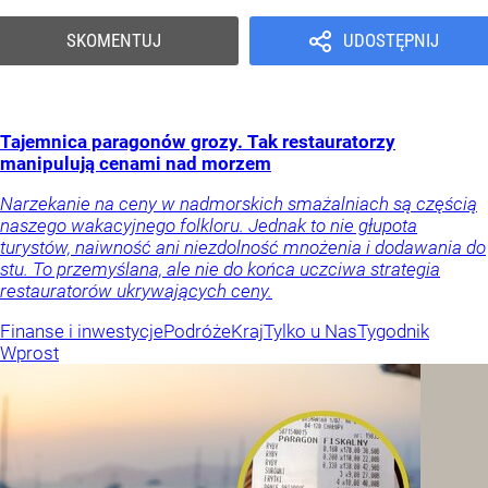
SKOMENTUJ
UDOSTĘPNIJ
Tajemnica paragonów grozy. Tak restauratorzy
manipulują cenami nad morzem
Narzekanie na ceny w nadmorskich smażalniach są częścią
naszego wakacyjnego folkloru. Jednak to nie głupota
turystów, naiwność ani niezdolność mnożenia i dodawania do
stu. To przemyślana, ale nie do końca uczciwa strategia
restauratorów ukrywających ceny.
Finanse i inwestycje
Podróże
Kraj
Tylko u Nas
Tygodnik
Wprost